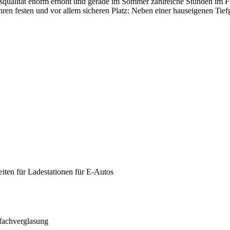
alität enorm erhöht und gerade im Sommer zahlreiche Stunden im Fre
ren festen und vor allem sicheren Platz: Neben einer hauseigenen Tief
eiten für Ladestationen für E-Autos
ifachverglasung