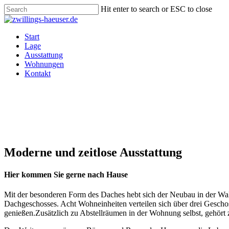
Skip
Hit enter to search or ESC to close
to
Close
main
Search
content
Menu
Start
Lage
Ausstattung
Wohnungen
Kontakt
Moderne und zeitlose Ausstattung
Hier kommen Sie gerne nach Hause
Mit der besonderen Form des Daches hebt sich der Neubau in der Wal
Dachgeschosses. Acht Wohneinheiten verteilen sich über drei Gesch
genießen.Zusätzlich zu Abstellräumen in der Wohnung selbst, gehört z