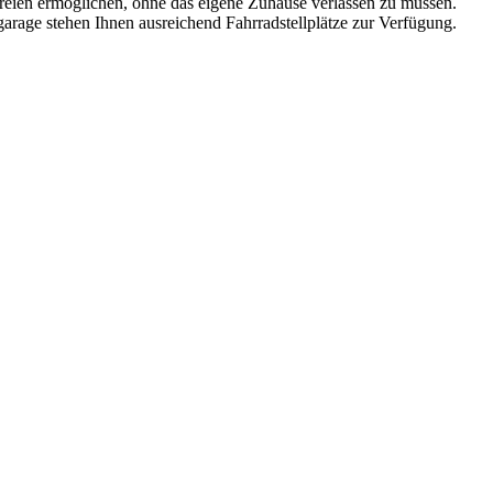
ien ermöglichen, ohne das eigene Zuhause verlassen zu müssen.
garage stehen Ihnen ausreichend Fahrradstellplätze zur Verfügung.