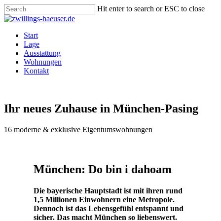
Skip
Hit enter to search or ESC to close
to
Close
main
Search
content
Menu
Start
Lage
Ausstattung
Wohnungen
Kontakt
Ihr neues Zuhause in München-Pasing
16 moderne & exklusive Eigentumswohnungen
München: Do bin i dahoam
Die bayerische Hauptstadt ist mit ihren rund
1,5 Millionen Einwohnern eine Metropole.
Dennoch ist das Lebensgefühl entspannt und
sicher. Das macht München so liebenswert.